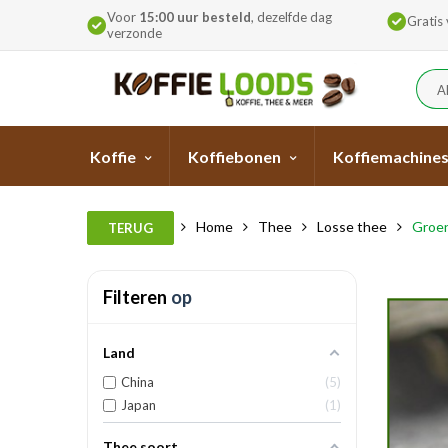
Voor
15:00 uur besteld
, dezelfde dag
Gratis
verzonde
A
Koffie
Koffiebonen
Koffiemachine
Home
Thee
Losse thee
Groe
TERUG
Filteren
op
Land
China
5
Japan
1
Thee soort