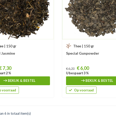
ee | 150 gr
Thee | 150 gr
l Jasmine
Special Gunpowder
Prijs
€ 7,30
€ 6,00
€ 6,20
art 2 %
U bespaart 3 %
BEKIJK & BESTEL
BEKIJK & BESTEL
 voorraad
Op voorraad
an 6 in totaal item(s)