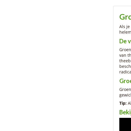
Gr
Als j
helem
De v
Groen
van t
theeb
besch
radic
Gro
Groen
gewic
Tip:
A
Beki