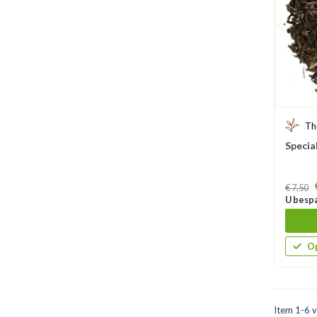
Th
Specia
Prijs
€ 7,50
U bespa
Op
Item 1-6 v