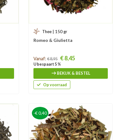
Thee | 150 gr
Romeo & Giulietta
Prijs
€ 8,45
Vanaf:
€ 8,95
U bespaart 5 %
BEKIJK & BESTEL
Op voorraad
-€ 0,40