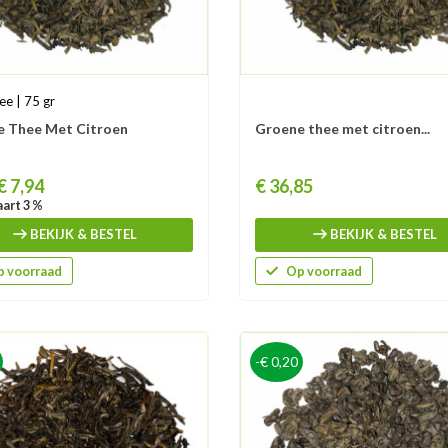
ee | 75 gr
e Thee Met Citroen
Groene thee met citroen...
Prijs
€ 7,94
€ 36,85
art 3 %
BEKIJK & BESTEL
BEKIJK & BESTEL
 voorraad
Op voorraad
-€ 0,20