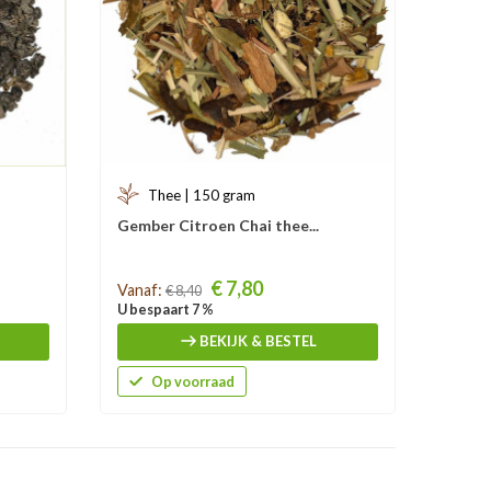
Thee | 150 gram
Gember Citroen Chai thee...
Prijs
€ 7,80
Vanaf:
€ 8,40
U bespaart 7 %
BEKIJK & BESTEL
Op voorraad