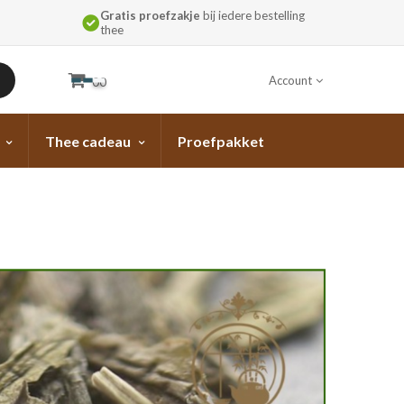
Gratis proefzakje
bij iedere bestelling
thee
Account
00
Thee cadeau
Proefpakket