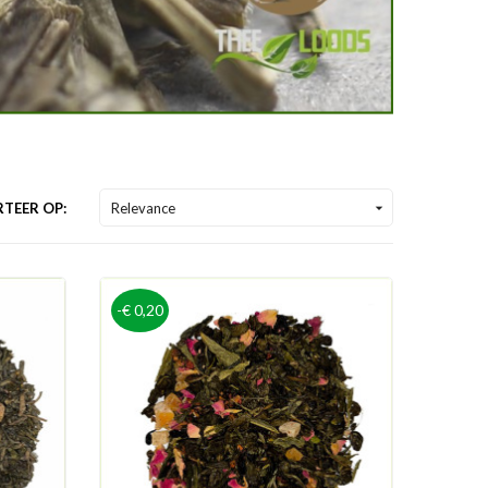
TEER OP:
Relevance

-€ 0,20