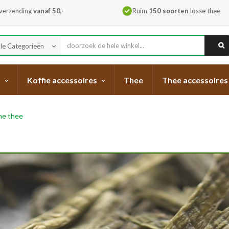
 verzending
vanaf 50,-
Ruim
150 soorten
losse thee
lle Categorieën
keyboard_arrow_down
s
Koffie accessoires
Thee
Thee accessoires
ne thee