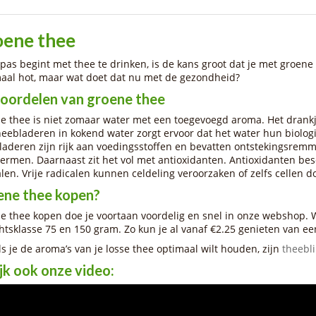
oene thee
e pas begint met thee te drinken, is de kans groot dat je met groen
aal hot, maar wat doet dat nu met de gezondheid?
oordelen van groene thee
e thee is niet zomaar water met een toegevoegd aroma. Het drankj
heebladeren in kokend water zorgt ervoor dat het water hun biologi
laderen zijn rijk aan voedingsstoffen en bevatten ontstekingsremm
ermen. Daarnaast zit het vol met antioxidanten. Antioxidanten bes
alen. Vrije radicalen kunnen celdeling veroorzaken of zelfs cellen 
ene thee kopen?
e thee kopen doe je voortaan voordelig en snel in onze webshop. W
htsklasse 75 en 150 gram. Zo kun je al vanaf €2.25 genieten van een
ls je de aroma’s van je losse thee optimaal wilt houden, zijn
theebl
jk ook onze video: