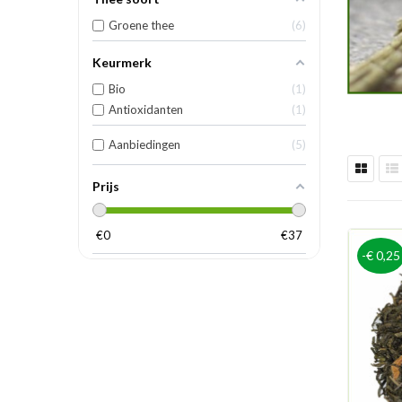
Groene thee
6
Keurmerk
Bio
1
Antioxidanten
1
Aanbiedingen
5
Prijs
€
0
€
37
-€ 0,25