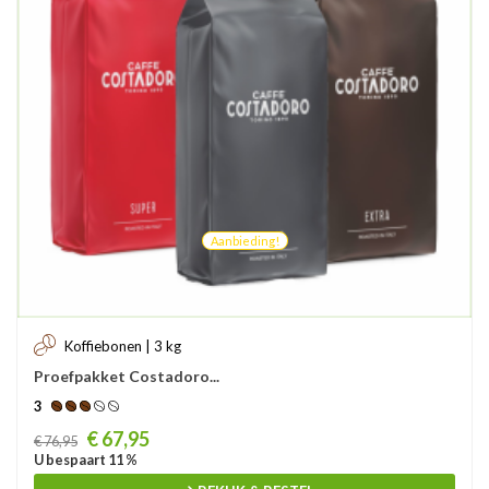
Aanbieding!
Koffiebonen | 3 kg
Proefpakket Costadoro...
3
Prijs
€ 67,95
€ 76,95
U bespaart 11 %