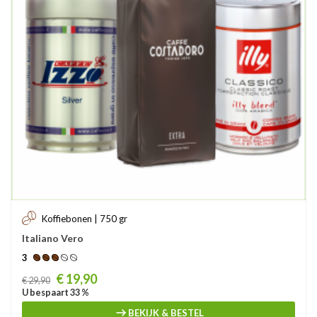
Koffiebonen | 750 gr
Italiano Vero
3
Prijs
€ 19,90
€ 29,90
U bespaart 33 %
BEKIJK & BESTEL