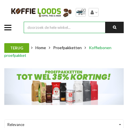
00
Home
Proefpakketten
Koffiebonen
TERUG
proefpakket
Relevance
