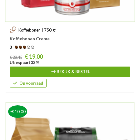
Koffiebonen | 750 gr
Koffiebonen Crema
3
Prijs
€ 19,00
€ 28,45
U bespaart 33 %
BEKIJK & BESTEL
Op voorraad
-€ 10,00