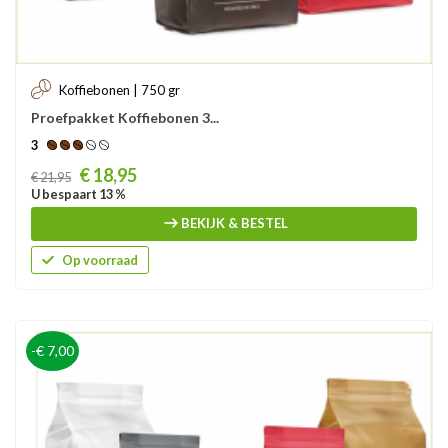
Koffiebonen | 750 gr
Proefpakket Koffiebonen 3...
3
Prijs
€ 18,95
€ 21,95
U bespaart 13 %
BEKIJK & BESTEL
Op voorraad
-€ 7,00