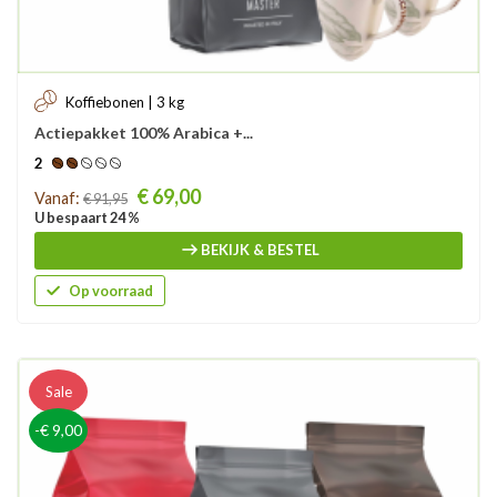
Koffiebonen | 3 kg
Actiepakket 100% Arabica +...
2
Prijs
€ 69,00
Vanaf:
€ 91,95
U bespaart 24 %
BEKIJK & BESTEL
Op voorraad
Sale
-€ 9,00