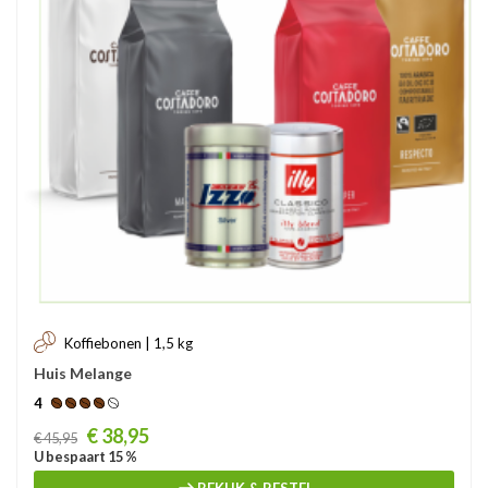
Koffiebonen | 1,5 kg
Huis Melange
4
Prijs
€ 38,95
€ 45,95
U bespaart 15 %
BEKIJK & BESTEL