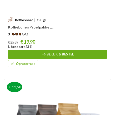
Koffiebonen | 750 gr
Koffiebonen Proefpakket...
3
Prijs
€ 19,90
€ 25,89
U bespaart 23 %
BEKIJK & BESTEL
Op voorraad
-€ 12,50