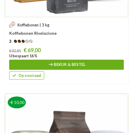
Koffiebonen | 3 kg
Koffiebonen Rivelazione
3
Prijs
€ 69,00
€ 82,85
U bespaart 16 %
BEKIJK & BESTEL
Op voorraad
-€ 10,00