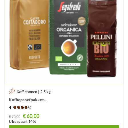
Koffiebonen | 2.5 kg
Koffieproefpakket...
4
Prijs
€ 60,00
€ 70,00
U bespaart 14 %