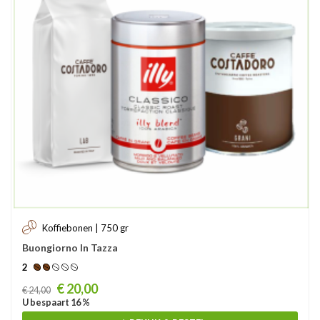
Koffiebonen | 750 gr
Buongiorno In Tazza
2
Prijs
€ 20,00
€ 24,00
U bespaart 16 %