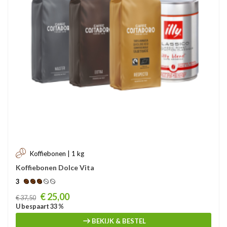
Koffiebonen | 1 kg
Koffiebonen Dolce Vita
3
Prijs
€ 25,00
€ 37,50
U bespaart 33 %
BEKIJK & BESTEL