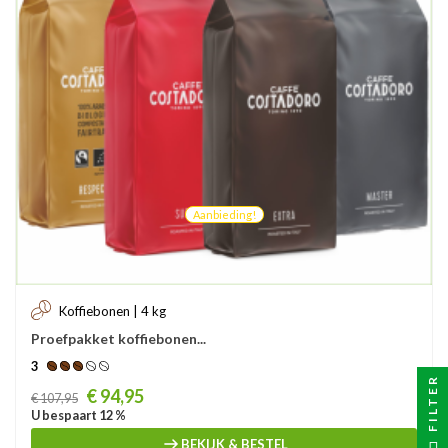
Aanbieding!
Koffiebonen | 4 kg
Proefpakket koffiebonen...
3
FILTER
Prijs
€ 94,95
€ 107,95
U bespaart 12 %
BEKIJK & BESTEL