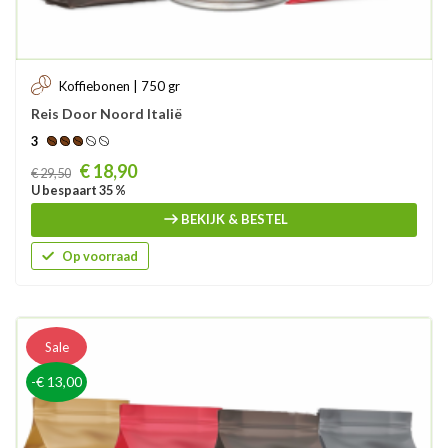
Koffiebonen | 750 gr
Reis Door Noord Italië
3
Prijs
€ 18,90
€ 29,50
U bespaart 35 %
BEKIJK & BESTEL
Op voorraad
Sale
-€ 13,00