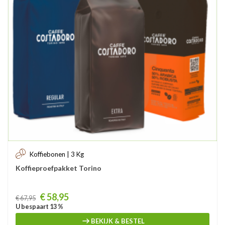
Koffiebonen | 3 Kg
Koffieproefpakket Torino
Prijs
€ 58,95
€ 67,95
U bespaart 13 %
BEKIJK & BESTEL