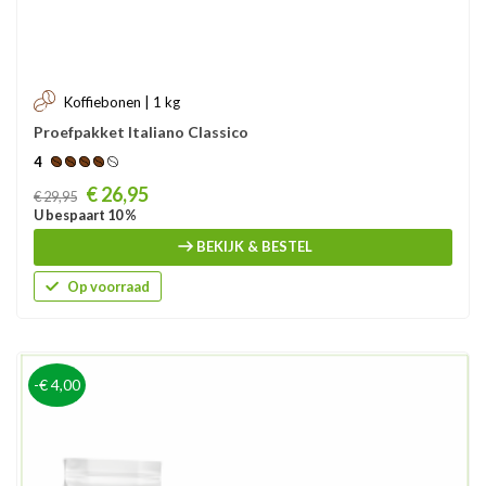
Koffiebonen | 1 kg
Proefpakket Italiano Classico
4
Prijs
€ 26,95
€ 29,95
U bespaart 10 %
BEKIJK & BESTEL
Op voorraad
-€ 4,00