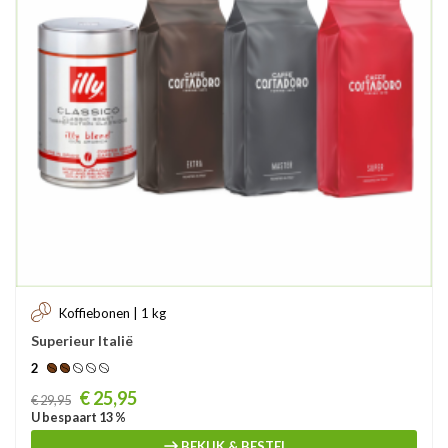
Koffiebonen | 1 kg
Superieur Italië
2
Prijs
€ 25,95
€ 29,95
U bespaart 13 %
BEKIJK & BESTEL