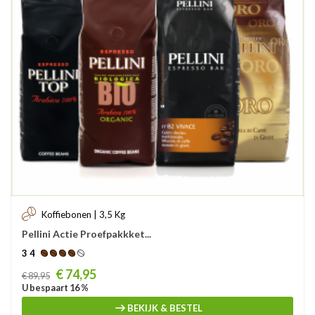
Koffiebonen | 3,5 Kg
Pellini Actie Proefpakkket...
3 4
Prijs
€ 74,95
€ 89,95
U bespaart 16 %
BEKIJK & BESTEL