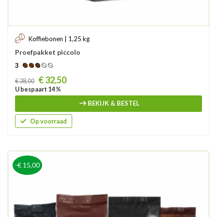
Koffiebonen | 1,25 kg
Proefpakket piccolo
3
Prijs
€ 32,50
€ 38,00
U bespaart 14 %
BEKIJK & BESTEL
Op voorraad
-€ 15,00