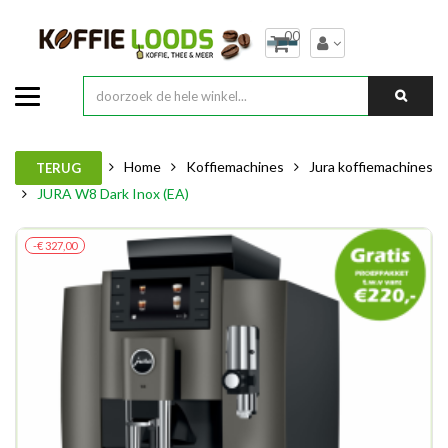
00
Home
Koffiemachines
Jura koffiemachines
TERUG
JURA W8 Dark Inox (EA)
-€ 327,00