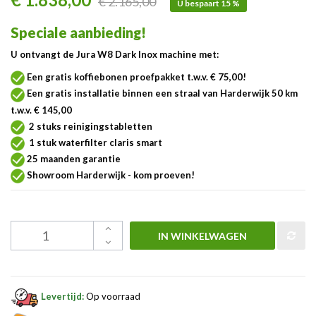
€ 2.165,00
U bespaart 15 %
Speciale aanbieding!
U ontvangt de Jura W8 Dark Inox machine met:
Een gratis koffiebonen proefpakket t.w.v. € 75,00!
Een gratis installatie binnen een straal van Harderwijk 50 km
t.w.v. € 145,00
2 stuks reinigingstabletten
1 stuk waterfilter claris smart
25 maanden garantie
Showroom Harderwijk - kom proeven!
IN WINKELWAGEN
Levertijd:
Op voorraad