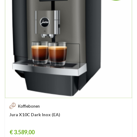
Koffiebonen
Jura X10C Dark Inox (EA)
Prijs
€ 3.589,00