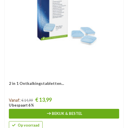
2 in 1 Ontkalkingstabletten...
Prijs
€ 13,99
Vanaf:
€ 14,99
U bespaart 6 %
BEKIJK & BESTEL
Op voorraad