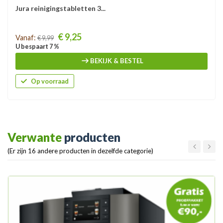
Jura reinigingstabletten 3...
Prijs
€ 9,25
Vanaf:
€ 9,99
U bespaart 7 %
BEKIJK & BESTEL
Op voorraad
Verwante
producten
(Er zijn 16 andere producten in dezelfde categorie)