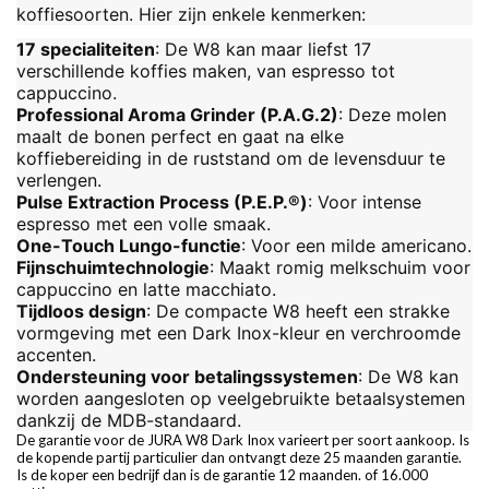
koffiesoorten. Hier zijn enkele kenmerken:
17 specialiteiten
: De W8 kan maar liefst 17
verschillende koffies maken, van espresso tot
cappuccino.
Professional Aroma Grinder (P.A.G.2)
: Deze molen
maalt de bonen perfect en gaat na elke
koffiebereiding in de ruststand om de levensduur te
verlengen.
Pulse Extraction Process (P.E.P.®)
: Voor intense
espresso met een volle smaak.
One-Touch Lungo-functie
: Voor een milde americano.
Fijnschuimtechnologie
: Maakt romig melkschuim voor
cappuccino en latte macchiato.
Tijdloos design
: De compacte W8 heeft een strakke
vormgeving met een Dark Inox-kleur en verchroomde
accenten.
Ondersteuning voor betalingssystemen
: De W8 kan
worden aangesloten op veelgebruikte betaalsystemen
dankzij de MDB-standaard.
De garantie voor de JURA W8 Dark Inox varieert per soort aankoop. Is
de kopende partij particulier dan ontvangt deze 25 maanden garantie.
Is de koper een bedrijf dan is de garantie 12 maanden. of 16.000