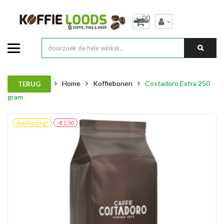
00
Home
Koffiebonen
Costadoro Extra 250
TERUG
gram
Aanbieding!
-€ 1,50