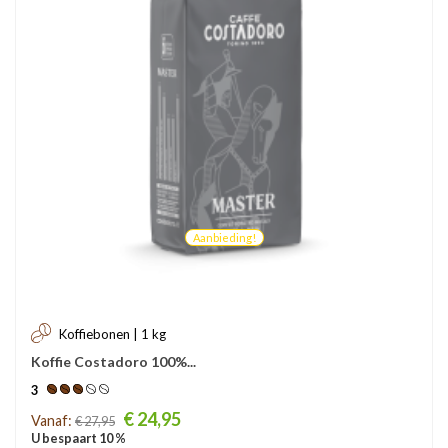
Aanbieding!
Koffiebonen | 1 kg
Koffie Costadoro 100%...
3
Prijs
€ 24,95
Vanaf:
€ 27,95
U bespaart 10 %