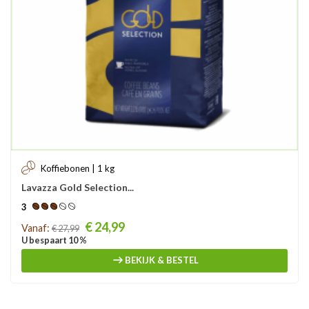
Koffiebonen | 1 kg
Lavazza Gold Selection...
3
Prijs
€ 24,99
Vanaf:
€ 27,99
U bespaart 10 %
BEKIJK & BESTEL