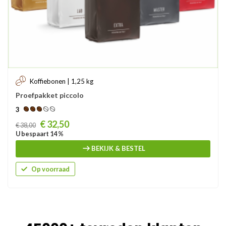
Koffiebonen | 1,25 kg
Proefpakket piccolo
3
Prijs
€ 32,50
€ 38,00
U bespaart 14 %
BEKIJK & BESTEL
Op voorraad