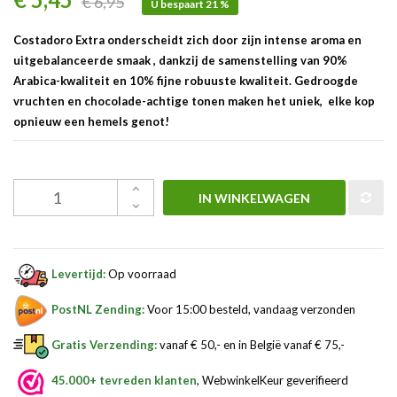
€ 6,95
U bespaart 21 %
Costadoro Extra onderscheidt zich door zijn intense aroma en
uitgebalanceerde smaak , dankzij de samenstelling van 90%
Arabica-kwaliteit en 10% fijne robuuste kwaliteit. Gedroogde
vruchten en chocolade-achtige tonen maken het uniek, elke kop
opnieuw een hemels genot!
IN WINKELWAGEN
Levertijd:
Op voorraad
PostNL Zending:
Voor 15:00 besteld, vandaag verzonden
Gratis Verzending:
vanaf € 50,- en in België vanaf € 75,-
45.000+ tevreden klanten
, WebwinkelKeur geverifieerd