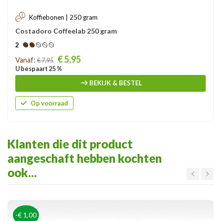
Koffiebonen | 250 gram
Costadoro Coffeelab 250 gram
2
Prijs
€ 5,95
Vanaf:
€ 7,95
U bespaart 25 %
BEKIJK & BESTEL
Op voorraad
Klanten die dit product
aangeschaft hebben kochten
ook...
-€ 1,00