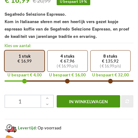
€ 20,99
U bespaart 19 %
Segafredo Selezione Espresso.
Kom in Italiaanse sferen met een heerlijk vers gezet kopje
espresso koffie van de Segafredo Selezione Espresso, en proef
de kwaliteit van jarenlange traditie en ervaring.
Kies uw aantal:
1 stuk
4 stuks
8 stuks
€ 16,99
€ 67,96
€ 135,92
( € 16,99 p/s)
( € 16,99 p/s)
U bespaart € 4,00
U bespaart € 16,00
U bespaart € 32,00
IN WINKELWAGEN
Levertijd:
Op voorraad