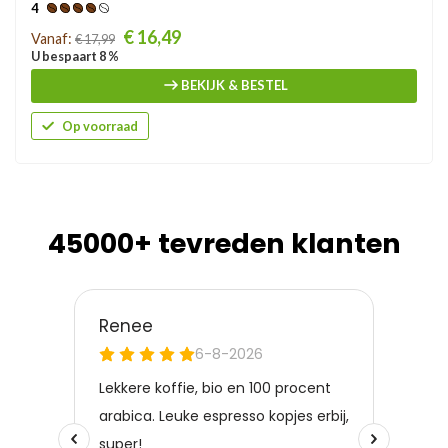
4
Prijs
€ 16,49
Vanaf:
€ 17,99
U bespaart 8 %
BEKIJK & BESTEL
Op voorraad
45000+ tevreden klanten