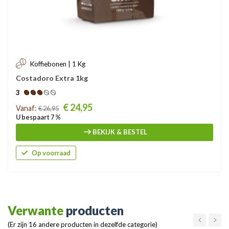
Koffiebonen | 1 Kg
Costadoro Extra 1kg
3
Prijs
€ 24,95
Vanaf:
€ 26,95
U bespaart 7 %
BEKIJK & BESTEL
Op voorraad
Verwante
producten
(Er zijn 16 andere producten in dezelfde categorie)