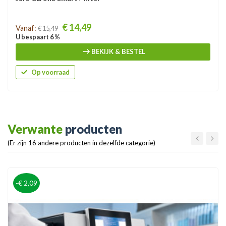
Prijs
€ 14,49
Vanaf:
€ 15,49
U bespaart 6 %
BEKIJK & BESTEL
Op voorraad
Verwante
producten
(Er zijn 16 andere producten in dezelfde categorie)
-€ 2,09