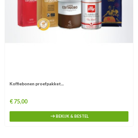
Koffiebonen proefpakket...
Prijs
€ 75,00
BEKIJK & BESTEL