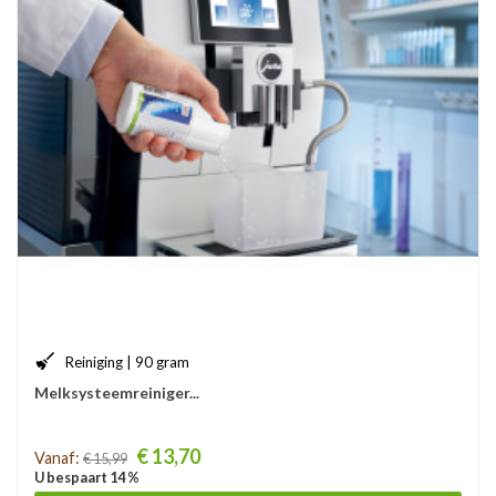
Reiniging | 90 gram
Melksysteemreiniger...
Prijs
€ 13,70
Vanaf:
€ 15,99
U bespaart 14 %