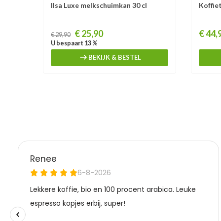
Ilsa Luxe melkschuimkan 30 cl
Koffie
Prijs
Prijs
€ 25,90
€ 44,
€ 29,90
U bespaart 13 %
BEKIJK & BESTEL