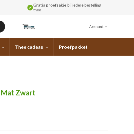
Gratis proefzakje
bij iedere bestelling
thee
Account
00
Thee cadeau
Proefpakket
 Mat Zwart