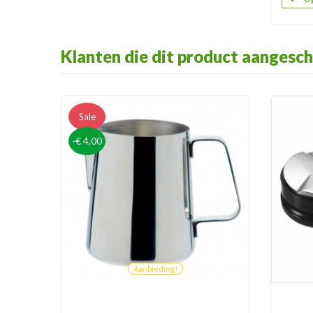
Klanten die dit product aangesch
Sale
-€ 4,00
Aanbieding!