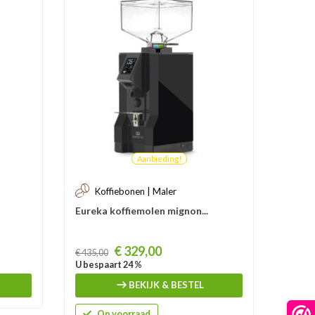
Aanbieding!
Koffiebonen | Maler
Ko
Eureka koffiemolen mignon...
Fiore
Prijs
Prijs
€ 329,00
€ 435,00
€ 1.158
U bespaart 24 %
U besp
BEKIJK & BESTEL
Op voorraad