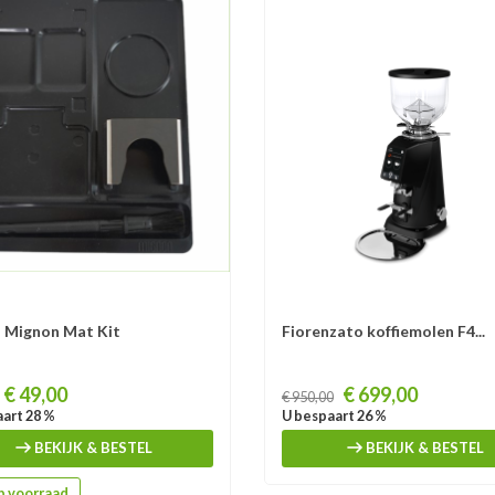
 Mignon Mat Kit
Fiorenzato koffiemolen F4...
Prijs
€ 49,00
€ 699,00
€ 950,00
art 28 %
U bespaart 26 %
BEKIJK & BESTEL
BEKIJK & BESTEL
 voorraad