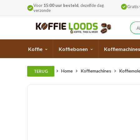
Voor
15:00 uur besteld
, dezelfde dag
Gratis
verzonde
A
Koffie
Koffiebonen
Koffiemachine
Home
Koffiemachines
Koffiemol
TERUG