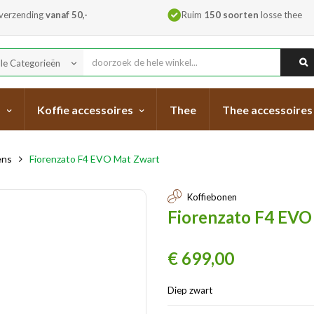
 verzending
vanaf 50,-
Ruim
150 soorten
losse thee
lle Categorieën
keyboard_arrow_down
s
Koffie accessoires
Thee
Thee accessoires
ens
Fiorenzato F4 EVO Mat Zwart
Koffiebonen
Fiorenzato F4 EVO
€ 699,00
Diep zwart