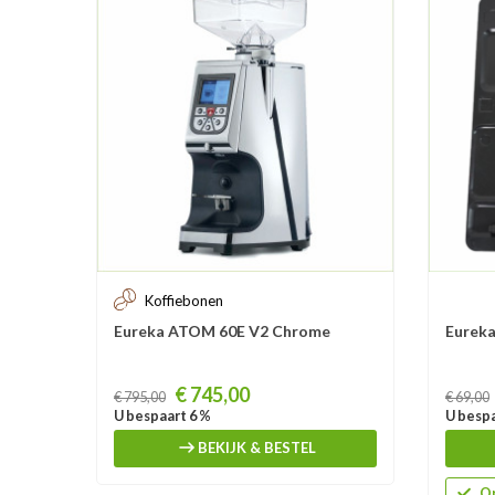
Koffiebonen
Eureka ATOM 60E V2 Chrome
Eureka
Prijs
Prijs
€ 745,00
€ 795,00
€ 69,00
U bespaart 6 %
U bespa
BEKIJK & BESTEL
Op