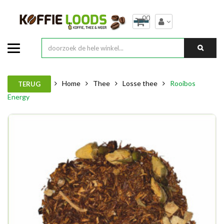
00
Home
Thee
Losse thee
Rooibos
TERUG
Energy