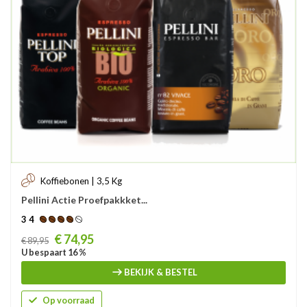
Koffiebonen | 3,5 Kg
Pellini Actie Proefpakkket...
3 4
Prijs
€ 74,95
€ 89,95
U bespaart 16 %
BEKIJK & BESTEL
Op voorraad