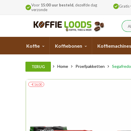
Voor
15:00 uur besteld
, dezelfde dag
Gratis
verzonde
A
Koffie
Koffiebonen
Koffiemachine
Home
Proefpakketten
Segafredo
TERUG
-€ 16,00