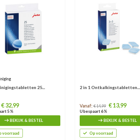
iniging
inigingstabletten 25...
2 in 1 Ontkalkingstabletten...
Prijs
€ 32,99
€ 13,99
Vanaf:
€ 14,99
art 5 %
U bespaart 6 %
BEKIJK & BESTEL
BEKIJK & BESTEL
 voorraad
Op voorraad