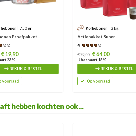
ffiebonen | 750 gr
Koffiebonen | 3 kg
bonen Proefpakket...
Actiepakket Super...
4
Prijs
€ 19,90
€ 64,00
€ 79,00
art 23 %
U bespaart 18 %
BEKIJK & BESTEL
BEKIJK & BESTEL
 voorraad
Op voorraad
aft hebben kochten ook...