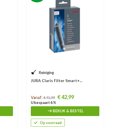
Reiniging
JURA Claris Filter Smart+...
Prijs
€ 42,99
Vanaf:
€ 45,99
U bespaart 6 %
BEKIJK & BESTEL
Op voorraad