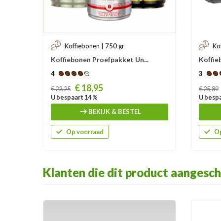
Koffiebonen | 750 gr
Ko
Koffiebonen Proefpakket Un...
Koffie
4
3
Prijs
Prijs
€ 18,95
€ 22,25
€ 25,89
U bespaart 14 %
U bespa
BEKIJK & BESTEL
Op voorraad
Op
Klanten die dit product aangesch