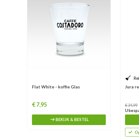
Re
Flat White - koffie Glas
Jura re
Prijs
Prijs
€ 7,95
€ 34,99
U bespa
BEKIJK & BESTEL
Op