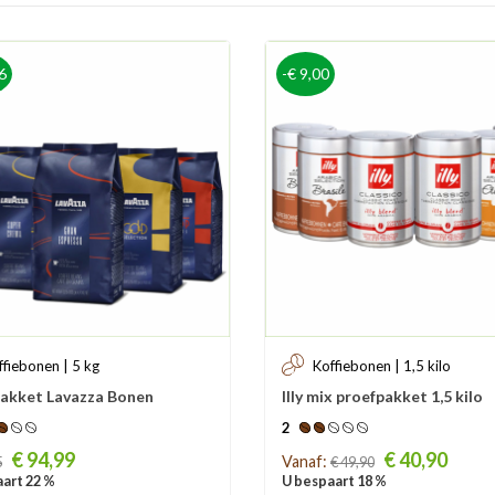
6
-€ 9,00
ffiebonen | 5 kg
Koffiebonen | 1,5 kilo
akket Lavazza Bonen
Illy mix proefpakket 1,5 kilo
2
Prijs
€ 94,99
€ 40,90
Vanaf:
5
€ 49,90
art 22 %
U bespaart 18 %