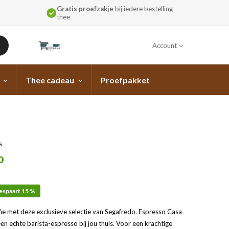
Gratis proefzakje
bij iedere bestelling
thee
Account
00
Thee cadeau
Proefpakket
s
o
espaart 15 %
ffie met deze exclusieve selectie van Segafredo. Espresso Casa
en echte barista-espresso bij jou thuis. Voor een krachtige