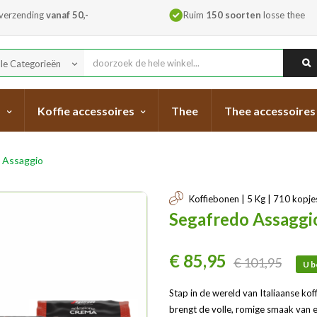
 verzending
vanaf 50,-
Ruim
150 soorten
losse thee
lle Categorieën
keyboard_arrow_down
s
Koffie accessoires
Thee
Thee accessoires
 Assaggio
Koffiebonen | 5 Kg | 710 kopje
Segafredo Assaggi
€ 85,95
€ 101,95
U b
Stap in de wereld van Italiaanse ko
brengt de volle, romige smaak van e