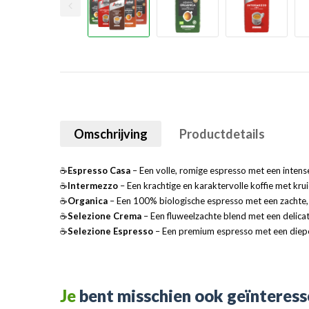
Omschrijving
Productdetails
☕
Espresso Casa
– Een volle, romige espresso met een intens
☕
Intermezzo
– Een krachtige en karaktervolle koffie met krui
☕
Organica
– Een 100% biologische espresso met een zachte, 
☕
Selezione Crema
– Een fluweelzachte blend met een delica
☕
Selezione Espresso
– Een premium espresso met een diepe
Je
bent misschien ook geïnteress