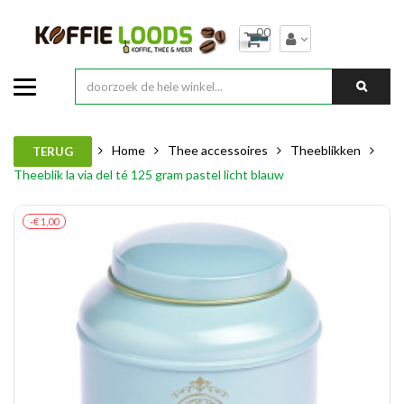
00
Home
Thee accessoires
Theeblikken
TERUG
Theeblik la via del té 125 gram pastel licht blauw
-€ 1,00