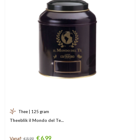
Thee | 125 gram
Theeblik il Mondo del Te...
Prijs
€ 6,99
Vanaf:
€ 8,99