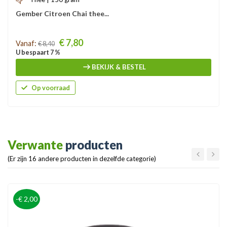
Gember Citroen Chai thee...
Prijs
€ 7,80
Vanaf:
€ 8,40
U bespaart 7 %
BEKIJK & BESTEL
Op voorraad
Verwante
producten
(Er zijn 16 andere producten in dezelfde categorie)
-€ 2,00