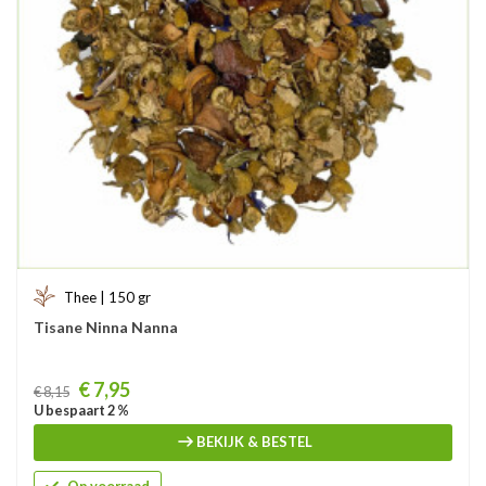
Thee | 150 gr
Tisane Ninna Nanna
Prijs
€ 7,95
€ 8,15
U bespaart 2 %
BEKIJK & BESTEL