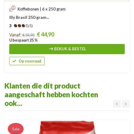
Koffiebonen | 6 x 250 gram
Illy Brasil 250 gram...
3
Prijs
€ 44,90
Vanaf:
€ 59,90
U bespaart 25 %
BEKIJK & BESTEL
Op voorraad
Klanten die dit product
aangeschaft hebben kochten
ook...
Sale