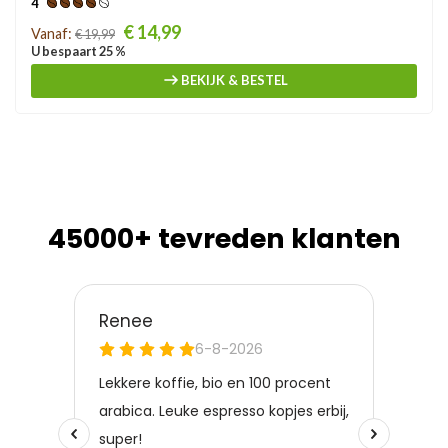
4
Prijs
€ 14,99
Vanaf:
€ 19,99
U bespaart 25 %
BEKIJK & BESTEL
45000+ tevreden klanten