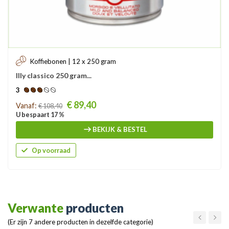
Koffiebonen | 12 x 250 gram
Illy classico 250 gram...
3
Prijs
€ 89,40
Vanaf:
€ 108,40
U bespaart 17 %
BEKIJK & BESTEL
Op voorraad
Verwante
producten
(Er zijn 7 andere producten in dezelfde categorie)