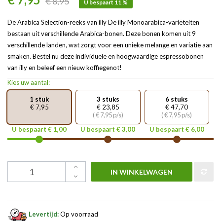
€ 8,95
U bespaart 11 %
De Arabica Selection-reeks van illy De illy Monoarabica-variëteiten
bestaan ​​uit verschillende Arabica-bonen. Deze bonen komen uit 9
verschillende landen, wat zorgt voor een unieke melange en variatie aan
smaken. Bestel nu deze individuele en hoogwaardige espressobonen
van illy en beleef een nieuw koffiegenot!
Kies uw aantal:
1 stuk
3 stuks
6 stuks
€ 7,95
€ 23,85
€ 47,70
( € 7,95 p/s)
( € 7,95 p/s)
U bespaart € 1,00
U bespaart € 3,00
U bespaart € 6,00
IN WINKELWAGEN
Levertijd:
Op voorraad