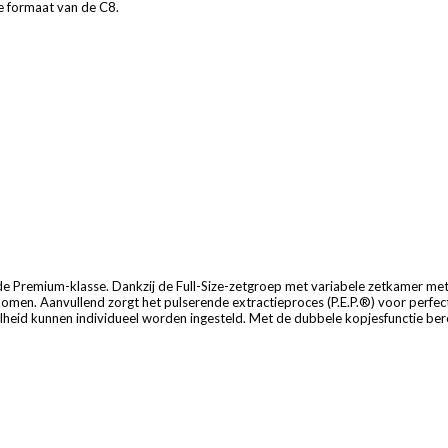
te formaat van de C8.
 de Premium-klasse. Dankzij de Full-Size-zetgroep met variabele zetkamer me
tkomen. Aanvullend zorgt het pulserende extractieproces (P.E.P.®) voor perfec
eid kunnen individueel worden ingesteld. Met de dubbele kopjesfunctie berei