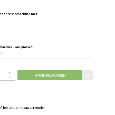
ck espressomachine met:
t
rderwijk - kom proeven!
en
IN WINKELWAGEN
0 besteld, vandaag verzonden