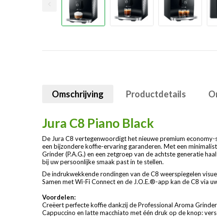
Omschrijving
Productdetails
O
Jura C8 Piano Black
De Jura C8 vertegenwoordigt het nieuwe premium economy-se
een bijzondere koffie-ervaring garanderen. Met een minimalisti
Grinder (P.A.G.) en een zetgroep van de achtste generatie haal
bij uw persoonlijke smaak past in te stellen.
De indrukwekkende rondingen van de C8 weerspiegelen visuee
Samen met Wi-Fi Connect en de J.O.E.®-app kan de C8 via uw s
Voordelen:
Creëert perfecte koffie dankzij de Professional Aroma Grinde
Cappuccino en latte macchiato met één druk op de knop: vers