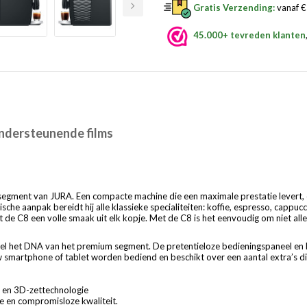
Gratis Verzending:
vanaf € 
45.000+ tevreden klanten
ndersteunende films
gment van JURA. Een compacte machine die een maximale prestatie levert, 
sche aanpak bereidt hij alle klassieke ­specialiteiten: koffie, espresso, capp
t de C8 een volle smaak uit elk kopje. Met de C8 is het eenvoudig om niet alle
l het DNA van het premium segment. De pretentieloze bedienings­paneel en 
martphone of tablet worden bediend en beschikt over een aantal extra’s die 
r en 3D-zettechnologie
e en compromisloze kwaliteit.