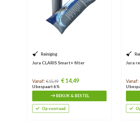
Reiniging
Re
Jura CLARIS Smart+ filter
Jura re
Prijs
Prijs
€ 14,49
Vanaf:
Vanaf:
€ 15,49
U bespaart 6 %
U bespa
BEKIJK & BESTEL
Op voorraad
Op