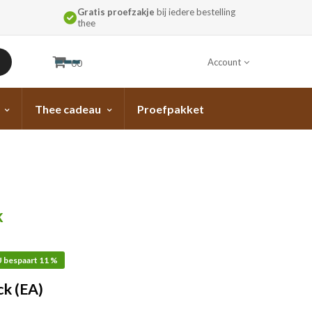
Gratis proefzakje
bij iedere bestelling
thee
Account
00
Thee cadeau
Proefpakket
k
 bespaart 11 %
ck (EA)