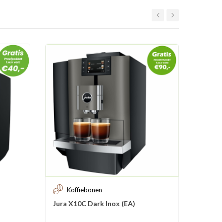
Koffiebonen
Ko
Jura X10C Dark Inox (EA)
Jura E