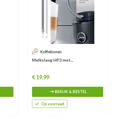
Koffiebonen
Ko
Melkslang HP3 met...
Cool c
Prijs
Prijs
€ 19,99
€ 199,
U besp
BEKIJK & BESTEL
Op voorraad
O