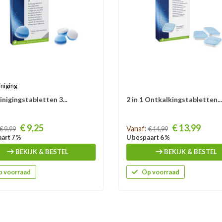
iniging
inigingstabletten 3...
2 in 1 Ontkalkingstabletten...
Prijs
€ 9,25
€ 13,99
Vanaf:
€ 9,99
€ 14,99
art 7 %
U bespaart 6 %
BEKIJK & BESTEL
BEKIJK & BESTEL
 voorraad
Op voorraad