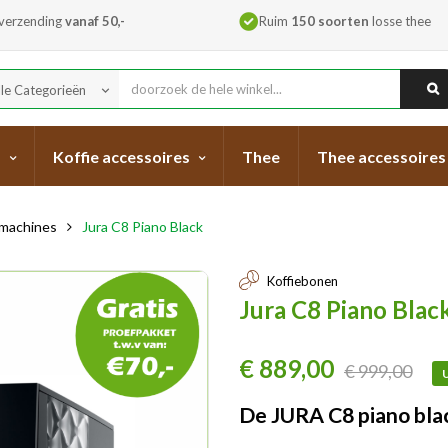
 verzending
vanaf 50,-
Ruim
150 soorten
losse thee
lle Categorieën
keyboard_arrow_down
s
Koffie accessoires
Thee
Thee accessoires
emachines
Jura C8 Piano Black
Koffiebonen
Jura C8 Piano Blac
€ 889,00
€ 999,00
U
De JURA C8 piano bla