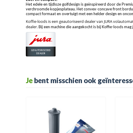
Het edele en tijdloze golfdesign is geïnspireerd door de Prem
verchroomde kopjesplateau. Het convex-concave front borduur
compact formaat en overtuigt met een helder design en onco
Koffie-loods is een geautoriseerd dealer van JURA volaut
omat
dealer.
Bij een machine die aangekocht is bij Koffie-loods ma
Je
bent misschien ook geïnteress