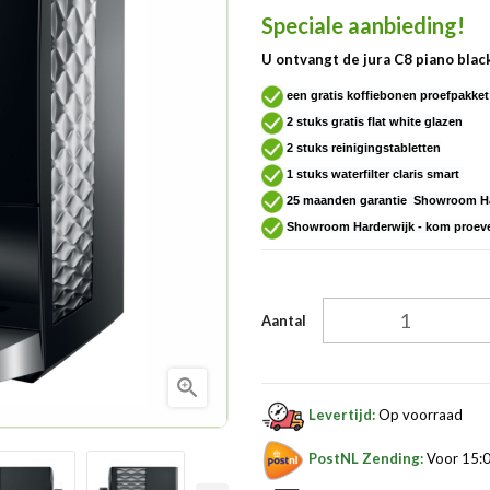
Speciale aanbieding!
U ontvangt de jura C8 piano bla
een gratis koffiebonen proefpakke
2 stuks gratis flat white glazen
2 stuks reinigingstabletten
1 stuks waterfilter claris smart
25 maanden garantie Showroom Ha
Showroom Harderwijk - kom proev
Aantal

Levertijd:
Op voorraad
PostNL Zending:
Voor 15:0