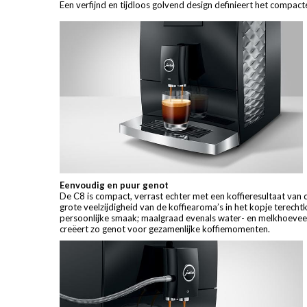
Een verfijnd en tijdloos golvend design definieert het compac
Eenvoudig en puur genot
De C8 is compact, verrast echter met een koffieresultaat van
grote veelzijdigheid van de koffiearoma’s in het kopje terech
persoonlijke smaak; maalgraad evenals water- en melkhoeveelh
creëert zo genot voor gezamenlijke koffiemomenten.