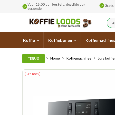
Voor
15:00 uur besteld
, dezelfde dag
Gratis
verzonde
A
Koffie
Koffiebonen
Koffiemachine
Home
Koffiemachines
Jura koffi
TERUG
-€ 110,00