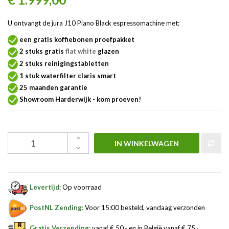
U ontvangt de jura J10 Piano Black espressomachine met:
een gratis koffiebonen proefpakket
2 stuks gratis
flat white
glazen
2 stuks reinigingstabletten
1 stuk waterfilter claris smart
25 maanden garantie
Showroom Harderwijk - kom proeven!
IN WINKELWAGEN
Levertijd:
Op voorraad
PostNL Zending:
Voor 15:00 besteld, vandaag verzonden
Gratis Verzending:
vanaf € 50,- en in België vanaf € 75,-