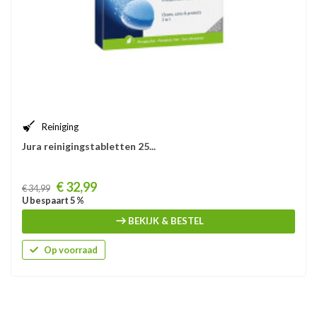
Reiniging
Jura reinigingstabletten 25...
Prijs
€ 32,99
€ 34,99
U bespaart 5 %
BEKIJK & BESTEL
Op voorraad