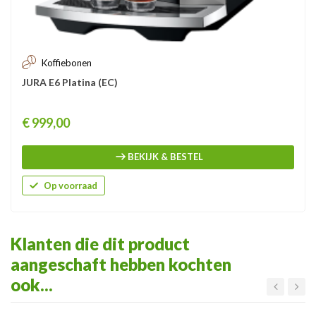
Koffiebonen
JURA E6 Platina (EC)
Prijs
€ 999,00
BEKIJK & BESTEL
Op voorraad
Klanten die dit product
aangeschaft hebben kochten
ook...