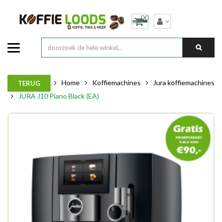
00
Home
Koffiemachines
Jura koffiemachines
TERUG
JURA J10 Piano Black (EA)