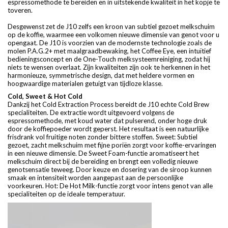
espressomethode te bereiden en in uitstekende kwaliteit in het kopje te
toveren.
Desgewenst zet de J10 zelfs een kroon van subtiel gezoet melkschuim
op de koffie, waarmee een volkomen nieuwe dimensie van genot voor u
opengaat. De J10 is voorzien van de modernste technologie zoals de
molen P.A.G.2+ met maalgraadbewaking, het Coffee Eye, een intuïtief
bedieningsconcept en de One-Touch melksysteemreiniging, zodat hij
niets te wensen overlaat. Zijn kwaliteiten zijn ook te herkennen in het
harmonieuze, symmetrische design, dat met heldere vormen en
hoogwaardige materialen getuigt van tijdloze klasse.
Cold, Sweet & Hot Cold
Dankzij het Cold Extraction Process bereidt de J10 echte Cold Brew
specialiteiten. De extractie wordt uitgevoerd volgens de
espressomethode, met koud water dat pulserend, onder hoge druk
door de koffiepoeder wordt geperst. Het resultaat is een natuurlijke
frisdrank vol fruitige noten zonder bittere stoffen. Sweet: Subtiel
gezoet, zacht melkschuim met fijne poriën zorgt voor koffie-ervaringen
in een nieuwe dimensie. De Sweet Foam-functie aromatiseert het
melkschuim direct bij de bereiding en brengt een volledig nieuwe
genotsensatie teweeg. Door keuze en dosering van de siroop kunnen
smaak en intensiteit worden aangepast aan de persoonlijke
voorkeuren. Hot: De Hot Milk-functie zorgt voor intens genot van alle
specialiteiten op de ideale temperatuur.