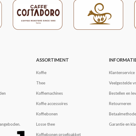
ASSORTIMENT
INFORMATI
Koffie
Klantenservice
Thee
Veelgestelde v
den
Koffiemachines
Bestellen en le
Koffie accessoires
Retourneren
Koffiebonen
Betaalmethod
 aangeboden.
Losse thee
Garantie en kl
Koffiebonen proefpakket