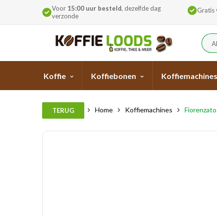
Voor
15:00 uur besteld
, dezelfde dag
Gratis
verzonde
A
Koffie
Koffiebonen
Koffiemachine
Home
Koffiemachines
Fiorenzat
TERUG