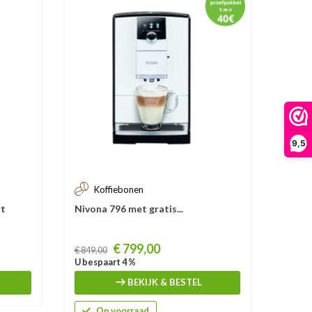
9,5
Koffiebonen
Ko
rt
Nivona 796 met gratis...
Dr.Co
Prijs
Prijs
€ 799,00
€ 849,00
€ 1.599
U bespaart 4 %
U besp
BEKIJK & BESTEL
Op voorraad