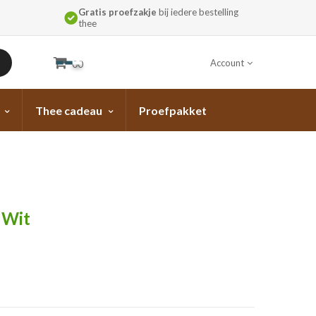
Gratis proefzakje
bij iedere bestelling
thee
Account
00
Thee cadeau
Proefpakket
 Wit