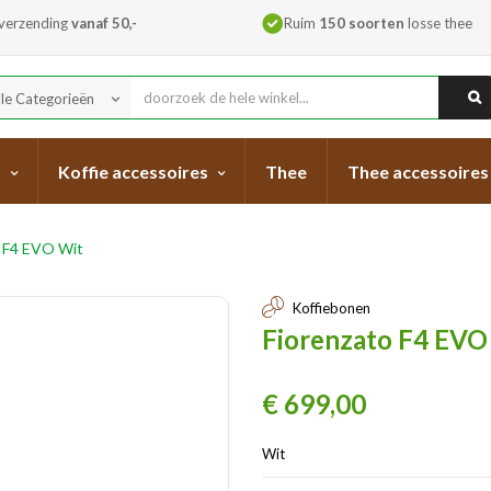
 verzending
vanaf 50,-
Ruim
150 soorten
losse thee
lle Categorieën
keyboard_arrow_down
s
Koffie accessoires
Thee
Thee accessoires
o F4 EVO Wit
Koffiebonen
Fiorenzato F4 EVO
€ 699,00
Wit