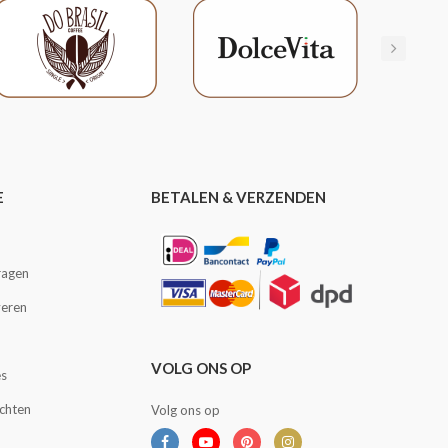
E
BETALEN & VERZENDEN
ragen
veren
VOLG ONS OP
es
achten
Volg ons op