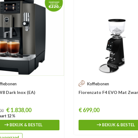
ffiebonen
Koffiebonen
8 Dark Inox (EA)
Fiorenzato F4 EVO Mat Zwa
Prijs
€ 1.838,00
€ 699,00
,00
art 12 %
BEKIJK & BESTEL
BEKIJK & BESTEL
 voorraad