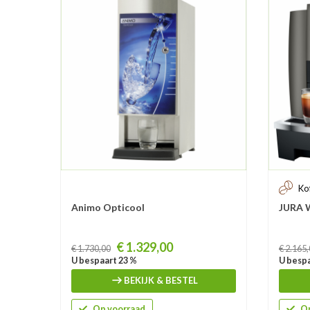
Ko
Animo Opticool
JURA W
Prijs
Prijs
€ 1.329,00
€ 1.730,00
€ 2.165
U bespaart 23 %
U bespa
BEKIJK & BESTEL
Op voorraad
Op