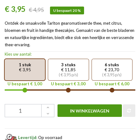
€ 3,95
€ 4,95
U bespaart 20 %
Ontdek de smaakvolle Tarlton gearomatiseerde thee, met citrus,
bloemen en fruit in handige theezakjes. Gemaakt van de beste bladeren
en natuurlijke ingrediënten, biedt elke slok een heerlijke en verrassende
thee-ervaring.
Kies uw aantal:
1 stuk
3 stuks
6 stuks
€ 3,95
€ 11,85
€ 23,70
( € 3,95 p/s)
( € 3,95 p/s)
U bespaart € 1,00
U bespaart € 3,00
U bespaart € 6,00
IN WINKELWAGEN
Levertijd:
Op voorraad