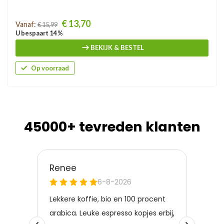
Prijs
€ 13,70
Vanaf:
€ 15,99
U bespaart 14 %
BEKIJK & BESTEL
Op voorraad
45000+ tevreden klanten