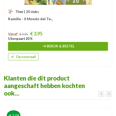
Thee | 20 stuks
Kamille - il Mondo del Te...
Prijs
€ 3,95
Vanaf:
€ 4,95
U bespaart 20 %
BEKIJK & BESTEL
Op voorraad
Klanten die dit product
aangeschaft hebben kochten
ook...
-€ 2,09