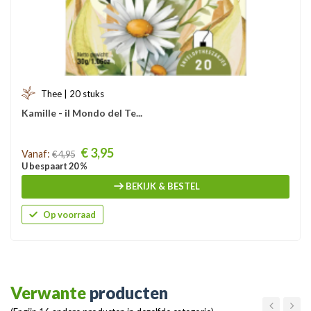
Thee | 20 stuks
Kamille - il Mondo del Te...
Prijs
€ 3,95
Vanaf:
€ 4,95
U bespaart 20 %
BEKIJK & BESTEL
Op voorraad
Verwante
producten