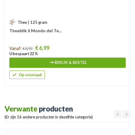
Thee | 125 gram
Theeblik il Mondo del Te...
Prijs
€ 6,99
Vanaf:
€ 8,99
U bespaart 22 %
BEKIJK & BESTEL
Op voorraad
Verwante
producten
(Er zijn 16 andere producten in dezelfde categorie)