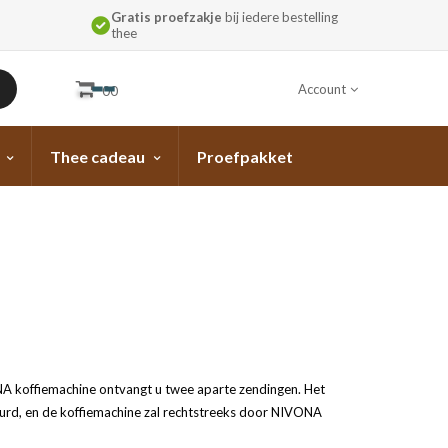
Gratis proefzakje
bij iedere bestelling
thee
Account
00
Thee cadeau
Proefpakket
NA koffiemachine ontvangt u twee aparte zendingen. Het
urd, en de koffiemachine zal rechtstreeks door NIVONA