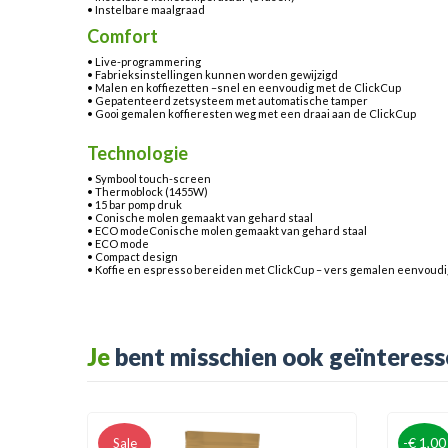
• Instelbare maalgraad
Comfort
• Live-programmering
• Fabrieksinstellingen kunnen worden gewijzigd
• Malen en koffiezetten –snel en eenvoudig met de ClickCup
• Gepatenteerd zetsysteem met automatische tamper
• Gooi gemalen koffieresten weg met een draai aan de ClickCup
Technologie
• Symbool touch-screen
• Thermoblock (1455W)
• 15 bar pomp druk
• Conische molen gemaakt van gehard staal
• ECO modeConische molen gemaakt van gehard staal
• ECO mode
• Compact design
• Koffie en espresso bereiden met ClickCup – vers gemalen eenvoudig
Je
bent misschien ook geïnteress
-€ 1,00
Sale