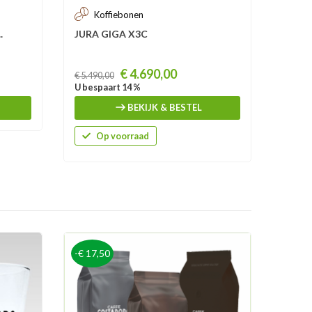
Koffiebonen
Ko
.
JURA GIGA X3C
Nivona
Prijs
Prijs
€ 4.690,00
€ 5.490,00
€ 849,
U bespaart 14 %
U besp
BEKIJK & BESTEL
Op voorraad
O
-€ 17,50