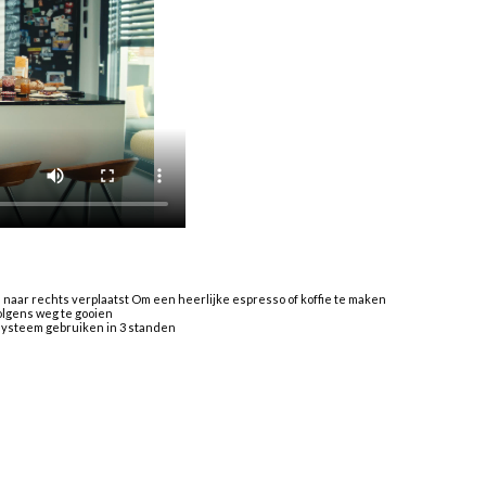
e naar rechts verplaatst Om een heerlijke espresso of koffie te maken
olgens weg te gooien
systeem gebruiken in 3 standen