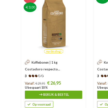
-€ 3,00
Aanbieding!
Koffiebonen | 1 kg
Ko
Costadoro respecto...
Costa
3
3
Prijs
Prijs
€ 26,95
Vanaf:
Vanaf:
€ 29,95
U bespaart 10 %
U bespa
BEKIJK & BESTEL
Op voorraad
Op