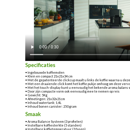
Specificaties
• Ingebouwde koffiemolen
• Klein en compact 21x21x34 cm
• Met de gepatenteerde clickcup maalt u links de koffie waarna u dez
• Met een draaiende click komt het koffie pukje omhoog om deze verv
• Met het touch-display kunt u eenvoudig het bekende aroma balans 
• Door zijn compacte vorm ook eenvoudig mee te nemen op reis
• Gewicht: 5Kg
• Afmetingen: 21x32x21cm
• Inhoud watertank: 1,4L
• Inhoud bonen canister: 250 gram
Smaak
• Aroma Balance Systeem (3 profielen)
• Instelbare koffiesterkte (5 standen)
• Instelbare koffietemperatuur (3 fasen)