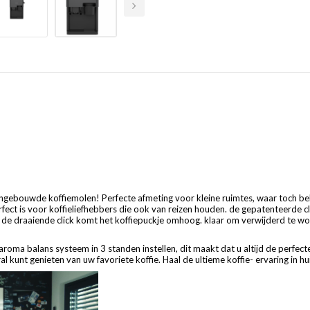
ebouwde koffiemolen! Perfecte afmeting voor kleine ruimtes, waar toch beh
ct is voor koffieliefhebbers die ook van reizen houden. de gepatenteerde cli
ij de draaiende click komt het koffiepuckje omhoog. klaar om verwijderd te w
oma balans systeem in 3 standen instellen, dit maakt dat u altijd de perfecte
l kunt genieten van uw favoriete koffie. Haal de ultieme koffie- ervaring in 