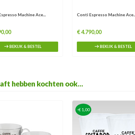
Espresso Machine Ace...
Conti Espresso Machine Ace..
Prijs
90,00
€ 4.790,00
BEKIJK & BESTEL
BEKIJK & BESTEL
aft hebben kochten ook...
-€ 1,00