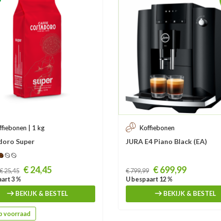
ffiebonen | 1 kg
Koffiebonen
doro Super
JURA E4 Piano Black (EA)
Prijs
€ 24,45
€ 699,99
€ 25,45
€ 799,99
art 3 %
U bespaart 12 %
BEKIJK & BESTEL
BEKIJK & BESTEL
 voorraad