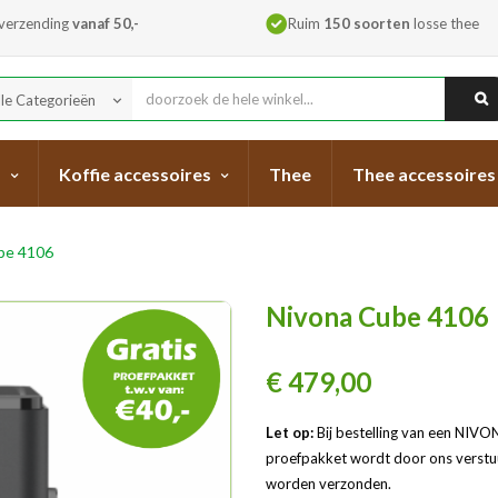
 verzending
vanaf 50,-
Ruim
150 soorten
losse thee
lle Categorieën
keyboard_arrow_down
s
Koffie accessoires
Thee
Thee accessoires
be 4106
Nivona Cube 4106
€ 479,00
Let op:
Bij bestelling van een NIVO
proefpakket wordt door ons verstu
worden verzonden.