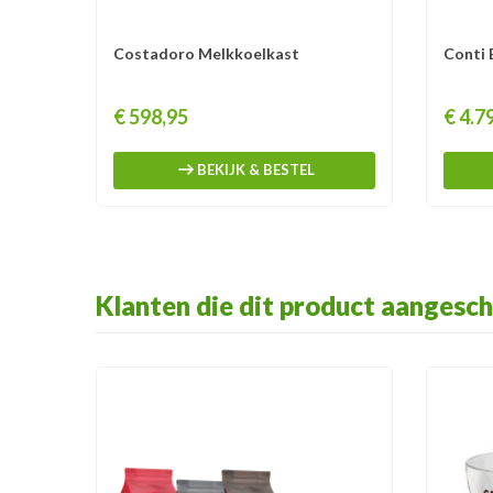
Costadoro Melkkoelkast
Conti 
Prijs
Prijs
€ 598,95
€ 4.7
BEKIJK & BESTEL
Klanten die dit product aangesch