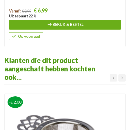
Prijs
€ 6,99
Vanaf:
€ 8,99
U bespaart 22 %
BEKIJK & BESTEL
Op voorraad
Klanten die dit product
aangeschaft hebben kochten
ook...
-€ 2,00