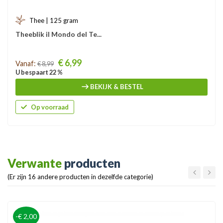
Thee | 125 gram
Theeblik il Mondo del Te...
Prijs
€ 6,99
Vanaf:
€ 8,99
U bespaart 22 %
BEKIJK & BESTEL
Op voorraad
Verwante
producten
(Er zijn 16 andere producten in dezelfde categorie)
-€ 2,00