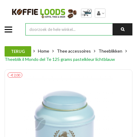
00
Home
Thee accessoires
Theeblikken
TERUG
Theeblik il Mondo del Te 125 grams pastelkleur lichtblauw
-€ 2,00