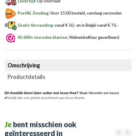
Levertijd:
Op voorraad
PostNL Zending:
Voor 15:00 besteld, vandaag verzonden
Gratis Verzending:
vanaf € 50,- en in België vanaf € 75,-
45.000+ tevreden klanten
, WebwinkelKeur geverifieerd
Omschrijving
Productdetails
Dit theeblik direct laten vullen met losse thee?
Maak hieronder een keuze
of
bekijk hier ons gehele assortiment aan losse theeën
.
Je
bent misschien ook
geïnteresseerd in