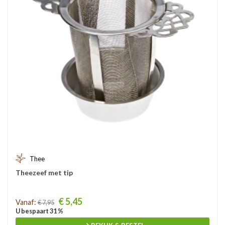
Thee
Theezeef met tip
Prijs
€ 5,45
Vanaf:
€ 7,95
U bespaart 31 %